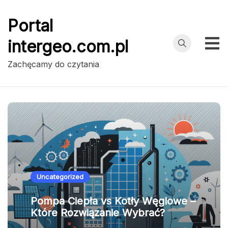
Przejdź
do
Portal
treści
intergeo.com.pl
Zachęcamy do czytania
Uncategorized
Pompa Ciepła vs Kotły Węglowe –
Które Rozwiązanie Wybrać?