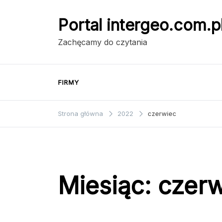
Przejdź
do
Portal intergeo.com.p
treści
Zachęcamy do czytania
FIRMY
Strona główna
2022
czerwiec
Miesiąc:
czer