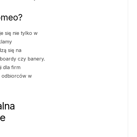
Gomeo?
 się nie tylko w
klamy
zą się na
lboardy czy banery.
 dla firm
y odbiorców w
lna
ie