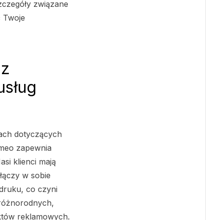
szczegóły związane
ć Twoje
sz
usług
jach dotyczących
omeo zapewnia
si klienci mają
 łączy w sobie
druku, co czyni
różnorodnych,
ektów reklamowych.