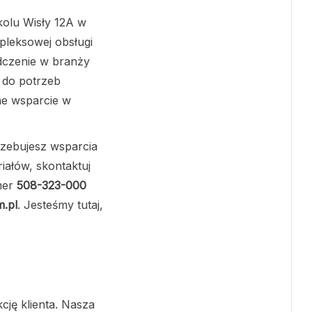
kolu Wisły 12A w
pleksowej obsługi
dczenie w branży
ę do potrzeb
ne wsparcie w
trzebujesz wsparcia
iałów, skontaktuj
mer
508-323-000
.pl
. Jesteśmy tutaj,
cję klienta. Nasza