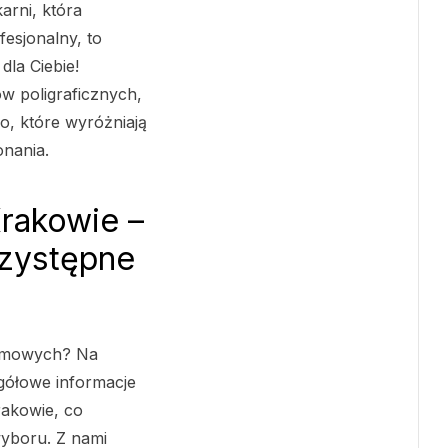
arni, która
fesjonalny, to
dla Ciebie!
w poligraficznych,
o, które wyróżniają
onania.
rakowie –
rzystępne
lamowych? Na
gółowe informacje
akowie, co
yboru. Z nami