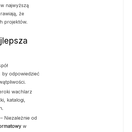
 w najwyższą
rawiają, że
h projektów.
jlepsza
spół
, by odpowiedzieć
wątpliwości.
eroki wachlarz
i, katalogi,
h.
– Niezależnie od
formatowy
w